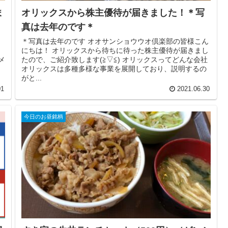
ま
オリックスから株主優待が届きました！＊写
真は去年のです＊
＊写真は去年のです オオサンショウウオ倶楽部の皆様こん
こ
にちは！ オリックスから待ちに待った株主優待が届きまし
メ
たので、ご紹介致します(≧▽≦) オリックスってどんな会社
オリックスは多種多様な事業を展開しており、説明するの
がと...
01
2021.06.30
今日のお昼銘柄