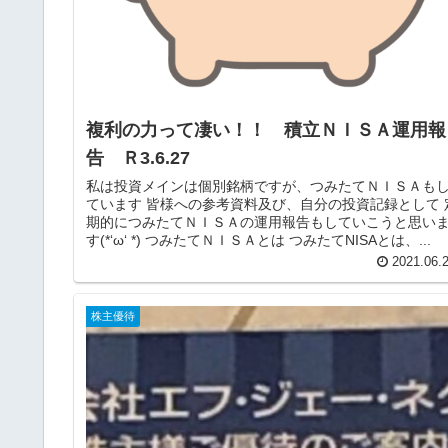
複利の力って凄い！！ 積立ＮＩＳＡ運用報
告 Ｒ3.6.27
私は投資メインは個別銘柄ですが、つみたてＮＩＳＡも
ています 皆様への参考資料及び、自分の投資記録として 
期的につみたてＮＩＳＡの運用報告もしていこうと思い
す(*‘ω‘ *) つみたてＮＩＳＡとは つみたてNISAとは、...
2021.06.
株主優待