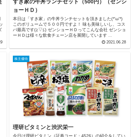
提
すき家の牛丼ランチセット（500円）（ゼンシ
ョーＨＤ）
月
本日は「すき家」の牛丼ランチセットを頂きました(*'ω'*)
ッ
このボリュームで５００円ですよ！ 味も美味しいし、コス
ズ
パ最高です(≧▽≦) ゼンショーＨＤってこんな会社 ゼンショ
ーＨＤは様々な飲食チェーン店を展開しています ...
29
2021.06.28
株主優待
理研ビタミンと渋沢栄一
今日は理研ビタミン（証券コード：4526）の紹介をしてい